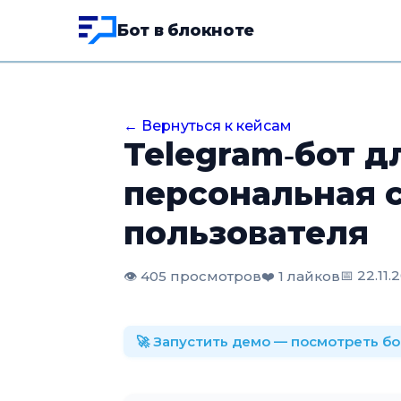
Бот в блокноте
← Вернуться к кейсам
Telegram‑бот д
персональная 
пользователя
📅 22.11.
👁️ 405 просмотров
❤️ 1 лайков
🚀 Запустить демо — посмотреть б