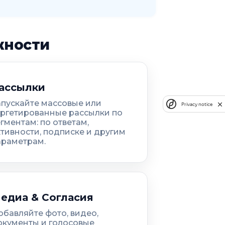
жности
ассылки
апускайте массовые или
Privacy notice
аргетированные рассылки по
гментам: по ответам,
ктивности, подписке и другим
араметрам.
едиа & Согласия
обавляйте фото, видео,
окументы и голосовые