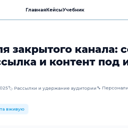
Главная
Кейсы
Учебник
ля закрытого канала: 
ссылка и контент под 
2025
🔧 Персонал
🏷️ Рассылки и удержание аудитории
ота вживую