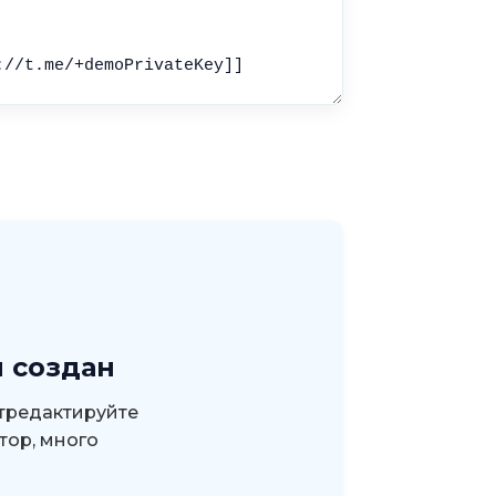
м создан
Отредактируйте
тор, много