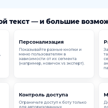
ой текст — и большие возмо
Персонализация
Р
Показывайте разные кнопки и
З
,
меню пользователям в
т
зависимости от их сегмента
се
(например, новичок vs эксперт).
а
п
Контроль доступа
М
Ограничьте доступ к боту только
Д
для авторизованных
д