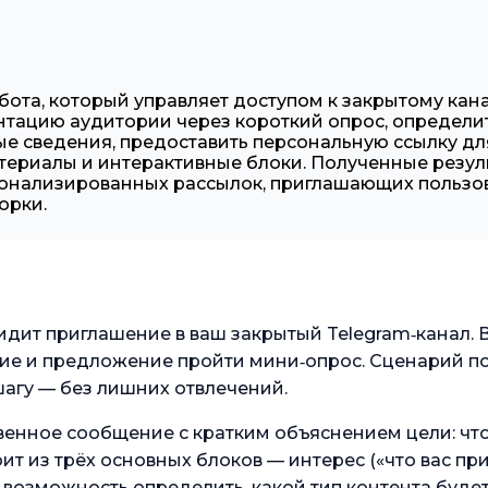
бота, который управляет доступом к закрытому кан
нтацию аудитории через короткий опрос, определи
е сведения, предоставить персональную ссылку для 
ериалы и интерактивные блоки. Полученные резул
сонализированных рассылок, приглашающих пользов
орки.
видит приглашение в ваш закрытый Telegram‑канал.
вие и предложение пройти мини‑опрос. Сценарий по
шагу — без лишних отвлечений.
венное сообщение с кратким объяснением цели: что
оит из трёх основных блоков — интерес («что вас пр
 возможность определить, какой тип контента будет