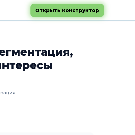
Открыть конструктор
сегментация,
интересы
изация